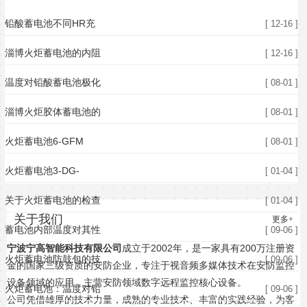
铅酸蓄电池不同HR充
[ 12-16 ]
淄博火炬蓄电池的内阻
[ 12-16 ]
温度对铅酸蓄电池极化
[ 08-01 ]
淄博火炬胶体蓄电池的
[ 08-01 ]
火炬蓄电池6-GFM
[ 08-01 ]
火炬蓄电池3-DG-
[ 01-04 ]
关于火炬蓄电池的检查
[ 01-04 ]
关于我们
更多+
蓄电池内部温度对其性
[ 09-06 ]
宁波宁高智能科技有限公司
成立于2002年，是一家具有200万注册资
火炬蓄电池防鼓包的技
[ 09-06 ]
金的国家三级资质的安防企业，专注于视音频多媒体技术在安防监控
设备领域的应用，主营安防领域数字远程监控核心设备。
火炬蓄电池：温度对铅
[ 09-06 ]
公司凭借雄厚的技术力量，成熟的专业技术、丰富的实践经验，为客