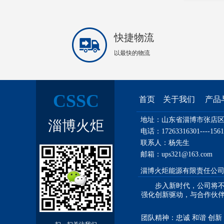
快捷物流
以最快的物流
CSSC
首页 关于我们 产
地址：山东省淄博市张店区
淄博火炬
电话：17263316301----1561
联系人：杨先生
邮箱：
ups321@163.com
淄博火炬能源有限责任公司 
步入新时代，公司将不忘
强化创新驱动，与合作伙
团队精神：忠诚 和谐 创新