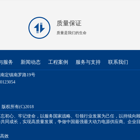
质量保证
质量是我们的生命
品与服务 新闻动态 工程案例 服务与支持 联系我们
南定镇南罗路19号
0123054
版权所有(C)2018
初心、牢记使命，以服务国家战略、引领行业发展为己任，以持续向顾
伴共同成长，实现高质量发展，争做中国最强最大动力电源供应商。企业
 高效