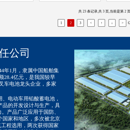
共 23 条记录,共 3 页,当前是第 2 
G
1
2
3
<
↑
↓
>
任公司
4年1月，隶属中国船舶集
额28.4亿元，是我国较早
叉车电池龙头企业，多家
、电动车用铅酸蓄电池，
产品的开发设计与生产，具
能力。产品广泛应用于国防、
个国家和地区，多次被北京
点工程选用，两次获得国家