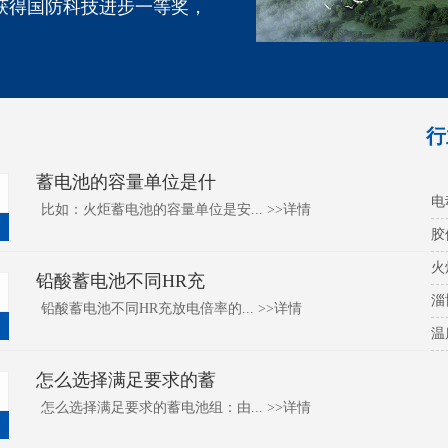
获得国防科技进步一等奖，
行
蓄电池的容量单位是什
电
比如：火炬蓄电池的容量单位是安...
>>
详情
胶
火
铅酸蓄电池不同HR充
淄
铅酸蓄电池不同HR充放电倍率的...
>>
详情
温
怎么选择满足要求的蓄
怎么选择满足要求的蓄电池组：由...
>>
详情