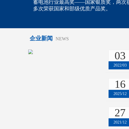
蓄电池行业最高奖——国家银质奖，两次
多次荣获国家和部级优质产品奖。
企业新闻
NEWS
03
2022/03
16
2025/12
27
2021/12