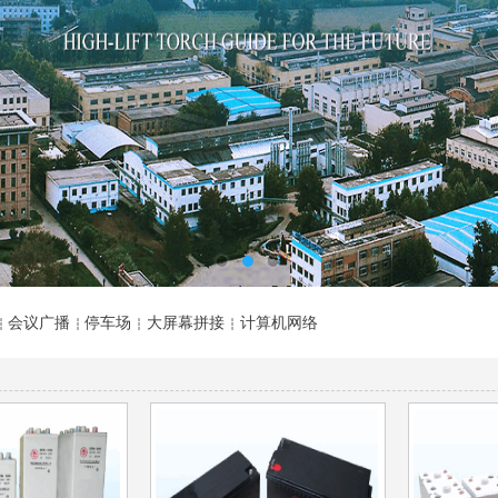
+
会议
广播
停车场
大屏幕拼接
计算机网络
┆
┆
┆
┆