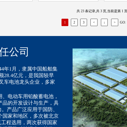
共 23 条记录,共 3 页,当前是第 1 
GO:
1
2
3
<
↓
>
任公司
4年1月，隶属中国船舶集
额28.4亿元，是我国较早
叉车电池龙头企业，多家
、电动车用铅酸蓄电池，
产品的开发设计与生产，具
能力。产品广泛应用于国防、
个国家和地区，多次被北京
点工程选用，两次获得国家