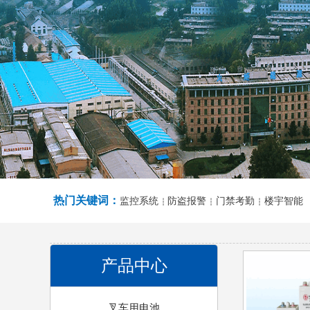
11111
1
2
3
热门关键词：
监控系统
防盗报警
门禁考勤
楼宇
智能
┆
┆
┆
产品中心
叉车用电池