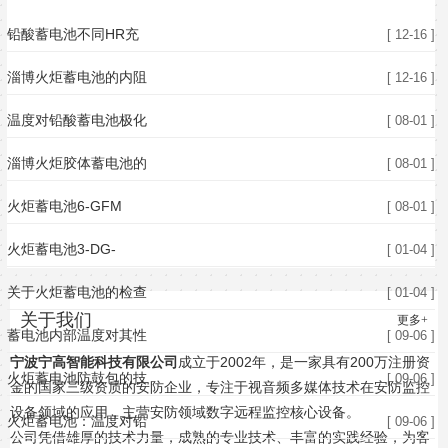
铅酸蓄电池不同HR充
[ 12-16 ]
淄博火炬蓄电池的内阻
[ 12-16 ]
温度对铅酸蓄电池极化
[ 08-01 ]
淄博火炬胶体蓄电池的
[ 08-01 ]
火炬蓄电池6-GFM
[ 08-01 ]
火炬蓄电池3-DG-
[ 01-04 ]
关于火炬蓄电池的检查
[ 01-04 ]
关于我们
更多+
蓄电池内部温度对其性
[ 09-06 ]
宁波宁高智能科技有限公司
成立于2002年，是一家具有200万注册资
火炬蓄电池防鼓包的技
[ 09-06 ]
金的国家三级资质的安防企业，专注于视音频多媒体技术在安防监控
设备领域的应用，主营安防领域数字远程监控核心设备。
火炬蓄电池：温度对铅
[ 09-06 ]
公司凭借雄厚的技术力量，成熟的专业技术、丰富的实践经验，为客